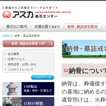
墓石のご案内
お墓を建てるまで
納骨・墓誌戒名彫刻
お
Home
≫ 納骨・墓誌戒名彫刻
納骨・墓誌戒名彫刻
納骨・墓誌戒名彫刻
会社概要
交通アクセス
資料請求・お問い合せ
納骨につい
このサイトについて
納骨は、葬儀後
の墓地に納める
石材製品 地蔵・香炉・灯篭など
遺骨預けは、火葬