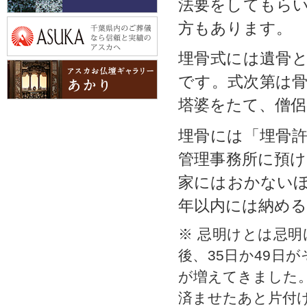
法要をしてもら
石材の種類
方もあります。
埋骨式には遺骨
千葉県内のご葬儀
なら信頼と実績の
です。式次第は
アスカ
塔婆をたて、僧侶
アスカお仏壇ギャラリーあかり
埋骨には「埋骨
管理事務所に預
家にはおかないほ
年以内には納め
※ 忌明けとは忌
後、35日か49日
が増えてきました
済ませたあと片付