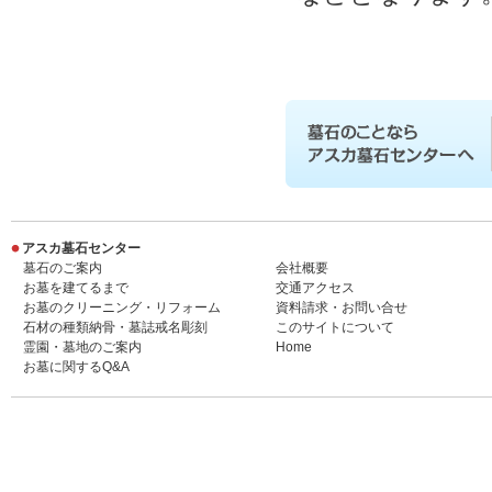
墓石のことならアスカ墓石セン
電話：0475-22-4114 また
墓地・霊園のご紹介や、墓石設
アスカ墓石センター
墓石のご案内
会社概要
お墓を建てるまで
交通アクセス
お墓のクリーニング・リフォーム
資料請求・お問い合せ
石材の種類納骨・墓誌戒名彫刻
このサイトについて
霊園・墓地のご案内
Home
お墓に関するQ&A